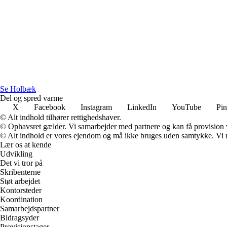
S
e
H
olbæk
Del og spred varme
X
Facebook
Instagram
LinkedIn
YouTube
Pin
© Alt indhold tilhører rettighedshaver.
© Ophavsret gælder. Vi samarbejder med partnere og kan få provision
© Alt indhold er vores ejendom og må ikke bruges uden samtykke. Vi mod
Lær os at kende
Udvikling
Det vi tror på
Skribenterne
Støt arbejdet
Kontorsteder
Koordination
Samarbejdspartner
Bidragsyder
Provisionstager