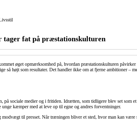
Livsstil
 tager fat på præstationskulturen
så kommet øget opmærksomhed på, hvordan præstationskulturen påvirker fr
s lige så højt som resultater. Det handler ikke om at fjerne ambitioner –
, på sociale medier og i fritiden. Idrætten, som tidligere blev set som e
re unge kæmper med at leve op til egne og andres forventninger.
 modvægt til presset. Når træningen bliver et sted, hvor man kan være s