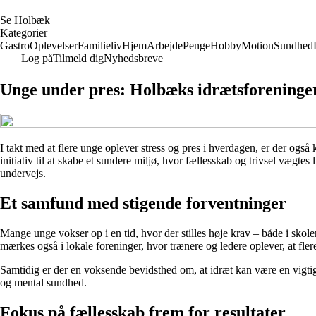
S
e
H
olbæk
Kategorier
Gastro
Oplevelser
Familieliv
Hjem
Arbejde
Penge
Hobby
Motion
Sundhed
Log på
Tilmeld dig
Nyhedsbreve
Unge under pres: Holbæks idrætsforeninger
I takt med at flere unge oplever stress og pres i hverdagen, er der og
initiativ til at skabe et sundere miljø, hvor fællesskab og trivsel vægte
undervejs.
Et samfund med stigende forventninger
Mange unge vokser op i en tid, hvor der stilles høje krav – både i skolen
mærkes også i lokale foreninger, hvor trænere og ledere oplever, at fle
Samtidig er der en voksende bevidsthed om, at idræt kan være en vigtig
og mental sundhed.
Fokus på fællesskab frem for resultater