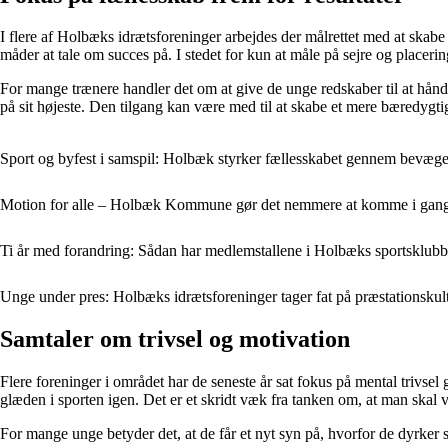
I flere af Holbæks idrætsforeninger arbejdes der målrettet med at ska
måder at tale om succes på. I stedet for kun at måle på sejre og placer
For mange trænere handler det om at give de unge redskaber til at håndt
på sit højeste. Den tilgang kan være med til at skabe et mere bæredygtigt
Sport og byfest i samspil: Holbæk styrker fællesskabet gennem bevæge
Motion for alle – Holbæk Kommune gør det nemmere at komme i gan
Ti år med forandring: Sådan har medlemstallene i Holbæks sportsklubb
Unge under pres: Holbæks idrætsforeninger tager fat på præstationskul
Samtaler om trivsel og motivation
Flere foreninger i området har de seneste år sat fokus på mental trivs
glæden i sporten igen. Det er et skridt væk fra tanken om, at man skal 
For mange unge betyder det, at de får et nyt syn på, hvorfor de dyrker 