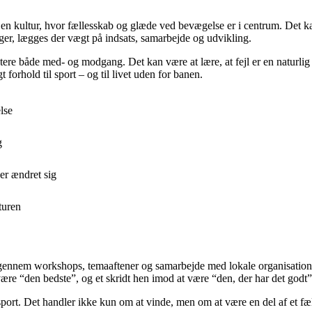
be en kultur, hvor fællesskab og glæde ved bevægelse er i centrum. Det
inger, lægges der vægt på indsats, samarbejde og udvikling.
ere både med- og modgang. Det kan være at lære, at fejl er en naturlig d
 forhold til sport – og til livet uden for banen.
lse
g
er ændret sig
turen
el gennem workshops, temaaftener og samarbejde med lokale organisatione
være “den bedste”, og et skridt hen imod at være “den, der har det godt”
sport. Det handler ikke kun om at vinde, men om at være en del af et fæ