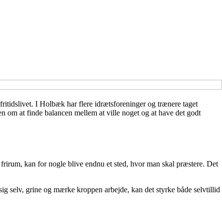
itidslivet. I Holbæk har flere idrætsforeninger og trænere taget
 men om at finde balancen mellem at ville noget og at have det godt
t frirum, kan for nogle blive endnu et sted, hvor man skal præstere. Det
ig selv, grine og mærke kroppen arbejde, kan det styrke både selvtillid